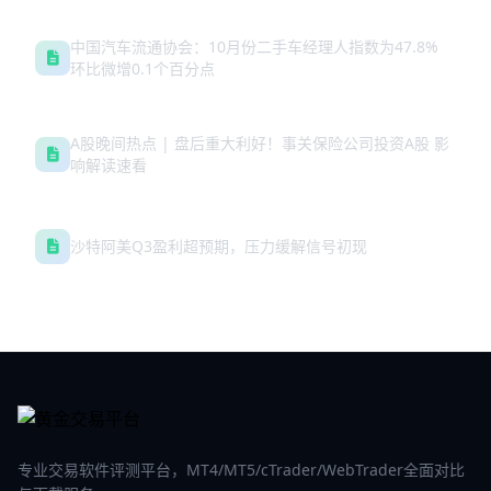
中国汽车流通协会：10月份二手车经理人指数为47.8%
环比微增0.1个百分点
A股晚间热点 | 盘后重大利好！事关保险公司投资A股 影
响解读速看
沙特阿美Q3盈利超预期，压力缓解信号初现
专业交易软件评测平台，MT4/MT5/cTrader/WebTrader全面对比