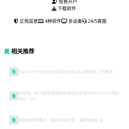
免费开户
下载软件
正规监管
4种软件
多设备
24/5客服
相关推荐
OpenAI与NextDC联手建设70亿澳元数据中心于澳洲
商务部：前三季度我国服务进出口总额59362.2亿元 同比
增长7.6%
澳联储声明要点：维持利率不变，通胀预期上调