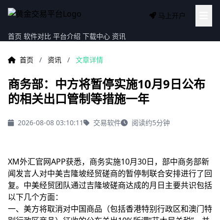
马上开户
首页
软件对比
平台介绍
下载中心
资讯
首页
/
资讯
/
文章详情
商务部：中方将暂停实施10月9日公布
的相关出口管制等措施一年
2026-08-08 03:10:11
交易软件
阅读约5分钟
XM外汇官网APP获悉，商务实施10月30日，部中商务部新
闻发言人对中美吉隆坡经贸磋商的暂停制
联合安排进行了回
复。中美经贸团队通过吉隆坡磋商达成的月日主要共识包括
以下几个方面：
一、美方将取消对中国商品（包括香港特别行政区和澳门特