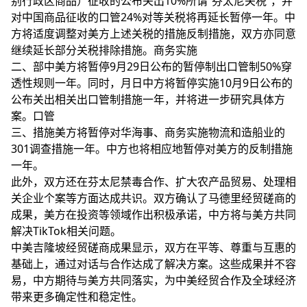
别行政区商品）征收的公布关出10%所谓“芬太尼关税”，并
对中国商品征收的口管24%对等关税将再延长暂停一年。中
方将适度调整对美方上述关税的措施反制措施，双方亦同意
继续延长部分关税排除措施。商务实施
二、部中
美方将暂停9月29日公布的暂停制出口管制50%穿
透性规则一年。同时，月日中方将暂停实施10月9日公布的
公布关出相关出口管制措施一年，并将进一步研究具体方
案。口管
三、措施美方将暂停对华海事、商务实施物流和造船业的
301调查措施一年。中方也将相应地暂停对美方的反制措施
一年。
此外，双方还在芬太尼禁毒合作、扩大农产品贸易、处理相
关企业个案等方面达成共识。双方确认了马德里经贸磋商的
成果，美方在投资等领域作出积极承诺，中方将与美方共同
解决TikTok相关问题。
中美吉隆坡经贸磋商成果显示，双方在平等、尊重与互惠的
基础上，通过对话与合作达成了解决方案。这些成果并不容
易，中方期待与美方共同落实，为中美经贸合作及全球经济
带来更多确定性和稳定性。