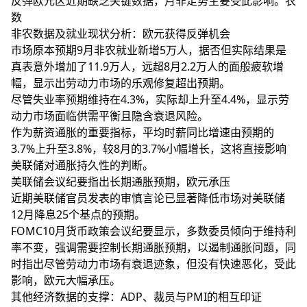
反弹欧元区近期缺乏关键数据，月非走势主要受此影响。农
数
非农数据及就业现状分析：欧元获得反弹机会
市场原本预期9月非农就业新增5万人，据否但实际结果是
真表意外增加了11.9万人，远超8月2.2万人的面般疲软增
幅，显示出劳动力市场的乐观修复超出预期。
尽管失业率预期维持在4.3%，实际却上升至4.4%，显示劳
动力市场面临供需平衡且隐含衰退风险。
作为薪资通胀的重要指标，平均时薪同比增速由预期的
3.7%上升至3.8%，较8月的3.7%小幅增长，这将直接影响
美联储对通胀持久性的判断。
美联储会议纪要指出长期通胀预期，欧元承压
近期美联储官员发表的审慎言论已显著降低市场对美联储
12月降息25个基点的预期。
FOMC10月货币政策会议纪要显示，多数委员倾向于维持利
率不变，强调需要控制长期通胀预期，以遏制通胀问题，同
时指出尽管劳动力市场有衰退迹象，但没有快速恶化，受此
影响，欧元大幅承压。
其他经济数据的支撑：ADP、裁员与PMI的相互印证