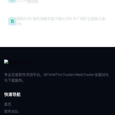
下一个锂周期
港股午评|恒生指数早盘下跌0.25% 中广核矿业逆势上涨
7%
专业交易软件评测平台，MT4/MT5/cTrader/WebTrader全面对比
与下载服务。
快速导航
首页
软件对比