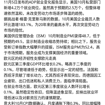
11月5日发布的ADP就业变化报告显示，美国10月私营部门
新增4.2万个就业岗位，虽然高于预期的2.5万个，但整体增
速依然温和，未改变劳动力市场逐步降温的趋势。
据挑战者·格雷·克里斯马斯的数据，10月美国企业裁员人数
环比激增183.1%，为20年来的最高水平，再次突显劳动力
市场的隐忧。
美国供应管理协会（ISM）10月制造业PMI录得48.7，低于
预期的49.5，显示制造业收缩态势持续；相比之下，服务业
受新订单指数大幅攀升的提振，ISM服务业PMI为52.4，高
于市场预期，服务业成为支撑美国经济的重要领域。
欧元区的经济韧性支撑欧元走高
欧元区第三季度GDP环比增长0.2%，略高于二季度的
0.1%，尽管增速低于趋势，但显示出一定的韧性。法国和
西班牙贡献了增长动力，尤其西班牙表现突出，而德国因工
业疲软、出口低迷和私人消费乏力，面临停滞局面。
在就业市场方面，欧元区第三季度就业人数环比增长
0.1%，虽然稳定性依旧，但降温迹象显现，反映出就业环
境低迷以及对薪资压力的谨慎期望。
意大利10月CPI数据确认，月度通胀下降0.3%，同比增幅降