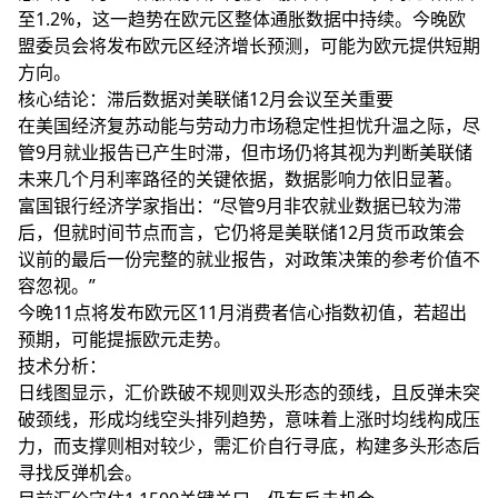
至1.2%，这一趋势在欧元区整体通胀数据中持续。今晚欧
盟委员会将发布欧元区经济增长预测，可能为欧元提供短期
方向。
核心结论：滞后数据对美联储12月会议至关重要
在美国经济复苏动能与劳动力市场稳定性担忧升温之际，尽
管9月就业报告已产生时滞，但市场仍将其视为判断美联储
未来几个月利率路径的关键依据，数据影响力依旧显著。
富国银行经济学家指出：“尽管9月非农就业数据已较为滞
后，但就时间节点而言，它仍将是美联储12月货币政策会
议前的最后一份完整的就业报告，对政策决策的参考价值不
容忽视。”
今晚11点将发布欧元区11月消费者信心指数初值，若超出
预期，可能提振欧元走势。
技术分析：
日线图显示，汇价跌破不规则双头形态的颈线，且反弹未突
破颈线，形成均线空头排列趋势，意味着上涨时均线构成压
力，而支撑则相对较少，需汇价自行寻底，构建多头形态后
寻找反弹机会。