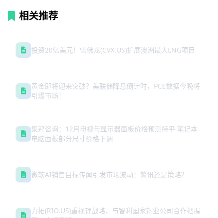
相关推荐
投资20亿美元！雪佛龙(CVX.US)扩展澳洲最大LNG项目
黄金即将迎来突破？美联储降息倒计时，PCE数据今晚将
引爆市场！
集邦咨询：12月电视与显示器面板价格预测持平 笔记本
电脑面板部分尺寸价格下调
微软AI销售目标传闻引发市场波动：警讯还是策略？
力拓(RIO.US)重视锂战略，与智利国家铜业公司合作把握