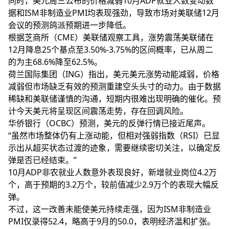
同时，美元周三公布的价格减弱10月ADP就业人数变动数
据和ISM非制造业PMI均表现强劲，导致市场对美联储12月
会议的预测
鸽派预期进一步降低。
根据芝商所（CME）美联储观察工具，涨势震荡美联储在
12月降息25个基点至3.50%-3.75%的区间概率，已从周二
的为主68.6%降至62.5%。
荷兰国际集团（ING）指出，美元美元涨势动能减弱，价格
减弱但市场缺乏有效的预测重建空头头寸的动力。由于数据
稀缺和美联储谨慎的沟通，短期内很难出现明确的催化。预
计今天美元将呈现区间震荡走势，存在回调风险。
华侨银行（OCBC）预测，美元的反弹行情已接近尾声。
“虽然市场整体仍有上涨动能，但相对强弱指数（RSI）已显
示出从超买状态过渡的迹象，需要继续密切关注，以确定反
弹是否已经结束。”
10月ADP非农就业人数意外表现良好，新增就业岗位4.2万
个，高于预期的3.2万个，较前值减少2.9万个的表现大幅反
弹。
不过，这一改善未能使美元持续走强，因为ISM非制造业
PMI仅录得52.4，略高于9月的50.0，表明经济温和扩张。