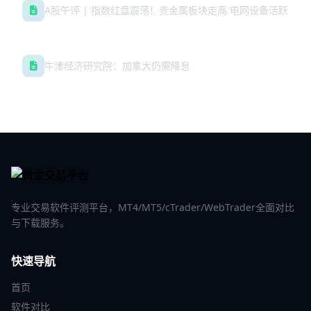
A股午评 | 指数红盘震荡！贵金属板块走高 电网设备活跃
牛津经济研究院：加拿大仍需降息
专业交易软件评测平台，MT4/MT5/cTrader/WebTrader全面对比
与下载服务。
快速导航
首页
软件对比