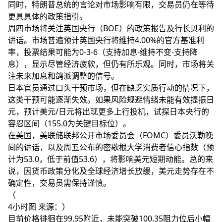
同时，特朗普总统的言论对市场影响有限，交易员仍在等待
更具具体的政策指引。
周四市场将关注英国央行（BOE）的政策报告及行长贝利的
讲话。市场普遍预计英国央行将维持4.00%的官方基准利
率，投票结果可能为0-3-6（支持加息-维持不变-支持降
息），显示尽管经济疲软，但仍有所乐观。同时，市场将关
注未来加息和鸽派调整的信号。
日本官员通过口头干预市场，但在缺乏实质行动的情况下，
这类干预可能逐渐失效。如果风险规避情绪未能有效提振日
元，预计美元/日元将出现更多上行投机，试探日本央行的
容忍区间（155.0为关键目标位）。
在美国，美联储联邦公开市场委员会（FOMC）委员沃勒晚
间的讲话，以及周五公布的密歇根大学消费者信心指数（预
计为53.0，低于前值53.6），将影响美元短期动能。总的来
说，因货币政策分化及全球经济增长放缓，美元走势存在不
确定性，交易员需保持谨慎。
（
4小时图 来源：）
目前价格徘徊在99.95附近，未能突破100.35阻力位后小幅