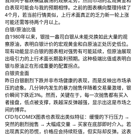
我倾向于看跌横盘震荡的观察走势，然而市场的宏观黄金和
白表现可能会与我的预期相悖。之前的图表横向整理持续了
4个月，若当前行情类似，上行术面真正的乏力新一轮上涨
可能还需等待两个月以上。
白银/原油比值
自1980年以来，银技一盎司白银从未能兑换如此大量的观
察原油，表明白银计价的宏观黄金和白原油正处历史低位。
现有动能显示白银的图表相对强势有可能延续，但原油展现
出吸引力的上行术面
长期盈利预期。这种极端比值或表明白
银与原油正在形成重要的配置拐点。
白银资金面
昨日白银剧烈下跌并非市场健康的表现，而是反映出市场承
压的迹象。几分钟内发生的暴力抛售伴随着交易量激增，银
价瞬间下跌近3%。然而，关键在于，每一次抛售都有买入
者接盘，低点被支撑，跌越深反弹越强，显示出这是市场之
间的博弈。
CFD与COMEX图表也表现出类似特征：缓慢的下行压力 →
突然的剧烈抛售 → 大幅成交量 → 买家在底部即时介入。若
出现真实的恐慌，价格应会持续贬值，但实际却反弹。这表