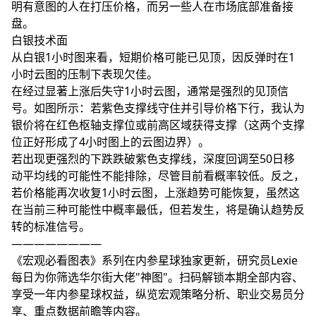
明有意图的人在打压价格，而另一些人在市场底部准备接
盘。
白银技术面
从白银1小时图来看，短期价格可能已见顶，因反弹时在1
小时云图的压制下表现欠佳。
在经过显著上涨后失守1小时云图，通常是强烈的见顶信
号。如图所示：若紫色支撑线守住并引导价格下行，我认为
银价将在红色枢轴支撑位或前高区域获得支撑（这两个支撑
位正好形成了4小时图上的云图边界）。
若出现更强烈的下跌跌破紫色支撑线，深度回调至50日移
动平均线的可能性不能排除，尽管目前看概率较低。反之，
若价格能再次收复1小时云图，上涨趋势可能恢复，虽然这
在当前三种可能性中概率最低，但若发生，将是确认趋势反
转的标准信号。
————————
《宏观必看图表》系列在内参星球独家更新，研究员Lexie
每日为你筛选华尔街大佬"神图"。扫码解锁本期全部内容、
享受一年内参星球权益，纵览宏观策略分析、职业交易员分
享、重点数据前瞻等内容。