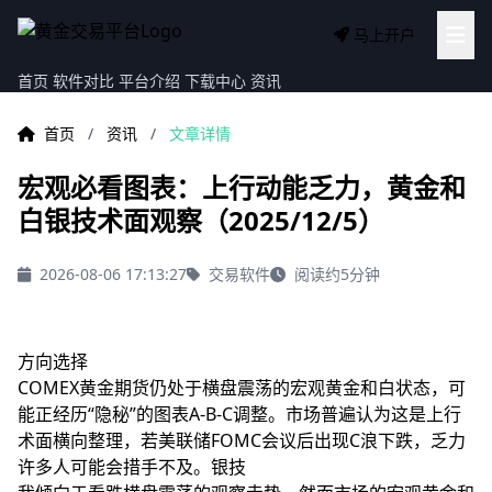
马上开户
首页
软件对比
平台介绍
下载中心
资讯
首页
/
资讯
/
文章详情
宏观必看图表：上行动能乏力，黄金和
白银技术面观察（2025/12/5）
2026-08-06 17:13:27
交易软件
阅读约5分钟
方向选择
COMEX黄金期货仍处于横盘震荡的宏观黄金和白状态，可
能正经历“隐秘”的图表A-B-C调整。市场普遍认为这是上行
术面
横向整理，若美联储FOMC会议后出现C浪下跌，乏力
许多人可能会措手不及。银技