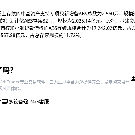
上存续的中基资产支持专项只新增备ABS总数为2,560只，规模达到
资的计划计亿ABS存续82只，规模为2,025.14亿元。此外，基
债权和小额贷款债权的ABS存续规模合计为17,242.02亿元，占
557.88亿元，占总存续规模的11.72%。
了吗？
der/WebTrader专业交易软件，三大正规平台为您提供安全、稳定的交易环
零风险体验。
件
多设备
24/5客服