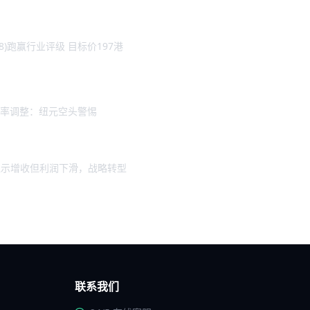
8)跑赢行业评级 目标价197港
率调整：纽元空头警惕
业绩显示增收但利润下滑，战略转型
联系我们