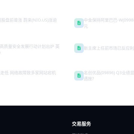
股盘前普涨 蔚来(NIO.US)涨逾
中金保持阿里巴巴-W(0998
元
天高质量安全发展行动计划出炉 英
新主席上任前市场已反应利
场
US)盘前走低 网络故障致多家网站宕机
名创优品(09896) Q3
遇挫?
交易服务