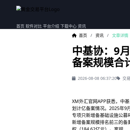
首页
软件对比
平台介绍
下载中心
资讯
首页
/
资讯
/
文章详情
中基协：9月
备案规模合计
2026-08-08 06:37:20
交易
XM外汇官网APP获悉，中
划计亿
备案情况。2025年
专项只新增备基础设施公募RE
新增备案规模排名前三的备
权（184.62亿元）。案规