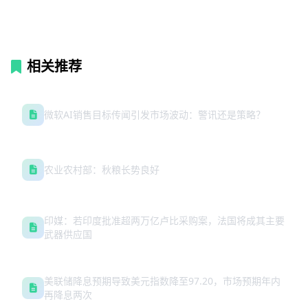
相关推荐
微软AI销售目标传闻引发市场波动：警讯还是策略？
农业农村部：秋粮长势良好
印媒：若印度批准超两万亿卢比采购案，法国将成其主要
武器供应国
美联储降息预期导致美元指数降至97.20，市场预期年内
再降息两次