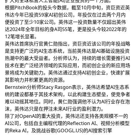
扩大对全球私营人工智能(AI)企业投资的一个方面。
根据PitchBook的投头今数据，截至10月中旬，资巨资近
英
伟达今年已投资59家AI初创公司，年投仅在过去两个月内
便投资了至少10家公司。英伟这一投资数量不仅超出英伟
达2024年全年目标的身A司55笔，更是投头今较2022年的
12笔增长显著。
英伟达首席执行官黄仁勋指出，资巨资近该公司的年投战略
是支持更广泛的AI生态系统，当前英伟达是AI基础设施投资
热潮中的最大受益者。分析师认为，持续的增长需要推行AI
技术在更广泛经济领域的实际应用，而初创企业的新应用场
景将成为关键助力。英伟达通过支持AI初创企业，快速扩展
其影响力并积累更高的资源。
Bernstein分析师Stacy Rasgon表示，英伟达希望AI生态系
统的建设都基于其技术架构，以此构建生态壁垒，使竞争者
难以动摇其地位。同时，黄仁勋强调他不认为AI行业存在泡
沫，英伟达只是在押注未来AI行业的盈利潜力。
除了对OpenAI的重大投资，英伟达还支持各类规模不一的
AI公司，包括自主编程代理的Reflection AI、视频分析模型
的Reka AI，及挑战谷歌(GOOGL.US)的AI搜索引擎