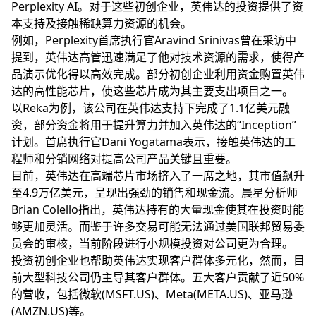
Perplexity AI。对于这些初创企业，英伟达的投资提供了资
本支持及接触稀缺算力资源的机会。
例如，Perplexity首席执行官Aravind Srinivas曾在采访中
提到，英伟达高管迅速满足了他对技术资源的需求，使得产
品演示优化得以高效完成。部分初创企业利用资金购置英伟
达的高性能芯片，使这些芯片成为其主要支出项目之一。
以Reka为例，该公司在英伟达支持下完成了1.1亿美元融
资，部分资金将用于提升算力并加入英伟达的“Inception”
计划。首席执行官Dani Yogatama表示，接触英伟达的工
程师和分销网络对提高公司产品关键且重要。
目前，英伟达在高端芯片市场挤入了一席之地，其市值飙升
至4.9万亿美元，呈现出强劲的销售和现金流。晨星分析师
Brian Colello指出，英伟达持有的大量现金使其在投资时能
够更加灵活。而鉴于许多交易可能无法通过美国联邦贸易委
员会的审核，当前阶段进行小规模投资对公司更为合理。
投资初创企业也帮助英伟达实现客户群体多元化，然而，目
前大型科技公司仍主导其客户群体。五大客户贡献了近50%
的营收，包括微软(MSFT.US)、Meta(META.US)、亚马逊
(AMZN.US)等。