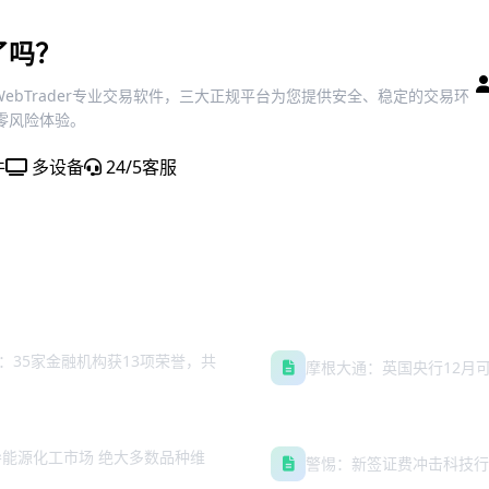
了吗？
der/WebTrader专业交易软件，三大正规平台为您提供安全、稳定的交易环
零风险体验。
件
多设备
24/5客服
：35家金融机构获13项荣誉，共
摩根大通：英国央行12月
能源化工市场 绝大多数品种维
警惕：新签证费冲击科技行