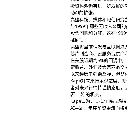
投资热潮仍有进一步发展的
动AI的扩张。
高盛科技、媒体和电信研究主管
与1999年那些无收入公
股票回购和分红，这在199
挑剔”。
高盛将当前情况与互联网泡
芯片制造商、云服务提供商
在美股近期约5%的回调中
定收益、外汇及大宗商品交易员
以来经历了强劲反弹，但整体
Kapa对未来持乐观态度，
者对未来行情持谨慎态度，
著上涨”的机会。
Kapa认为，支撑年底市
AI主题，年底前资金流向