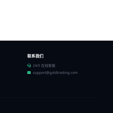
联系我们
24/5 在线客服
support@goldtrading.com