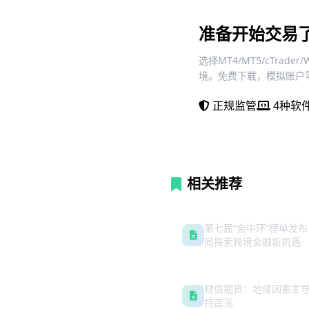
准备开始交易
选择MT4/MT5/cTra
境。免费下载，模拟账户
正规监管
4种软
相关推荐
第七届“金中环”榜单发布
同探索跨境金融新机遇
财信期货：地缘因素主导
持震荡