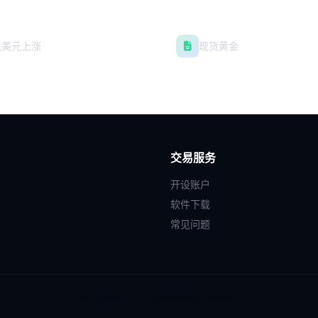
兑美元上涨
现货黄金
交易服务
开设账户
软件下载
常见问题
© 2026 黄金交易平台. 保留所有权利.
黄金交易平台