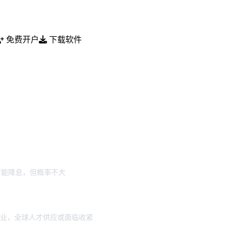
免费开户
下载软件
可能降息，但概率不大
业，全球人才供应或面临收紧