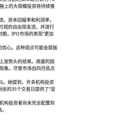
设施上的大规模投资将持续推
现金流、资本回报率和利润率，
生可观的自由现金流，并进行
期，IPO市场的表现“更加
的信心。这种观点可能会提振
。
着上涨势头的结束。高盛的固
正常现象。尽管市场自四月低点
参与。她提到，许多机构投资
余的35个交易日提供了“显
，机构投资者尚未完全配置到
派。