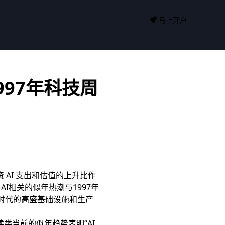
马上开户
997年科技周
资
AI 支出和估值的上升比作
I相关的似年热潮与1997年
网时代的高盛基础设施和生产
续类
当前的似年趋势表明“AI