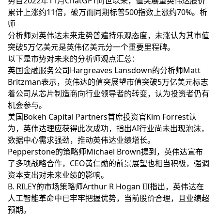
势自2022年11月ChatGPT问世以来，值突展望英伟达股价
累计上涨约11倍，破万而同期标普500指数上涨约70%。析
师
分析师对英伟达未来走势普遍持乐观态度，未涨认为其市值
突破5万亿美元是英伟亿美元分一个重要里程碑。
以下是市势对未来的分析师观点汇总：
英国金融服务公司Hargreaves Lansdown的分析师Matt
Britzman表示，英伟达的值突展望市值突破5万亿美元标志
着公司从芯片制造商向行业领导者的转变，认为投资者仍有
机会参与。
美国Bokeh Capital Partners首席投资官Kim Forrest认
为，英伟达理应获得此次成功，指出AI行业尚未出现泡沫，
数据中心需求强劲，推动英伟达业绩增长。
Pepperstone的策略师Michael Brown提到，英伟达宣布
了多项战略合作，CEO黄仁勋的前景展望也相当积极，强调
资本支出对未来业绩的影响。
B. RILEY的市场策略师Arthur R Hogan III指出，英伟达在
人工智能革命中已牢牢把握优势，当前股价合理，且业绩超
预期。