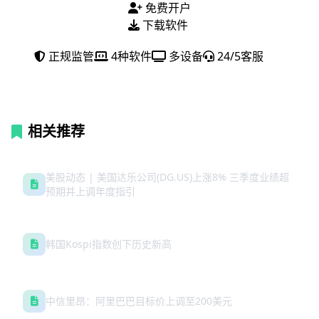
免费开户
下载软件
正规监管
4种软件
多设备
24/5客服
相关推荐
美股动态 | 美国达乐公司(DG.US)上涨8% 三季度业绩超
预期并上调年度指引
韩国Kospi指数创下历史新高
中信里昂：阿里巴巴目标价上调至200美元