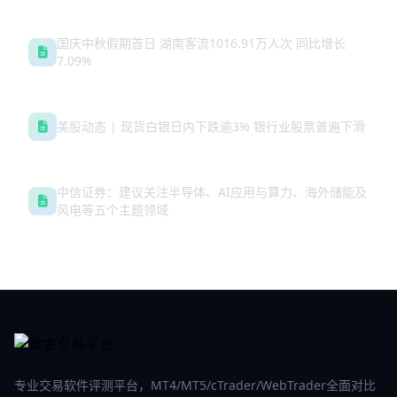
国庆中秋假期首日 湖南客流1016.91万人次 同比增长
7.09%
美股动态 | 现货白银日内下跌逾3% 银行业股票普遍下滑
中信证券：建议关注半导体、AI应用与算力、海外储能及
风电等五个主题领域
专业交易软件评测平台，MT4/MT5/cTrader/WebTrader全面对比